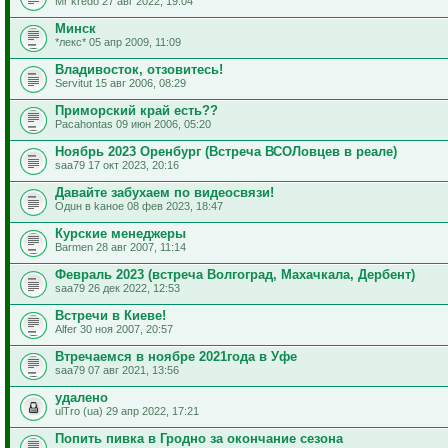
Mr kredo 27 авг 2022, 19:04
Минск
*лекс* 05 апр 2009, 11:09
Владивосток, отзовитесь!
Servitut 15 авг 2006, 08:29
Приморский край есть??
Pacahontas 09 июн 2006, 05:20
Ноябрь 2023 Оренбург (Встреча ВСОЛовцев в реале)
saa79 17 окт 2023, 20:16
Давайте забухаем по видеосвязи!
Одuн в kаное 08 фев 2023, 18:47
Курские менеджеры
Barmen 28 авг 2007, 11:14
Февраль 2023 (встреча Волгоград, Махачкала, Дербент)
saa79 26 дек 2022, 12:53
Встречи в Киеве!
Alfer 30 ноя 2007, 20:57
Втречаемся в ноябре 2021года в Уфе
saa79 07 авг 2021, 13:56
удалено
ulTro (ua) 29 апр 2022, 17:21
Попить пивка в Гродно за окончание сезона