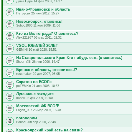
Дима Царь 14 фев 2007, 14:27
Ивано-Франковск и область
Петрусик 25 июн 2012, 15:27
Новосибирск, отзовись!
SoboL1986 11 ноя 2009, 11:06
Кто из Волгограда? Отзовитесь?
Alex221987 06 мар 2011, 02:32
VSOL ЮБИЛЕЙ 20ЛЕТ
GEMINI 10 май 2020, 15:51
Из Ставропольского Края Кто нибудь есть (отзовитесь)
$hoot_@K 26 янв 2006, 14:47
Брянск и область, отзовитесь!?
russmaker 29 дек 2007, 03:05
Саратов во ВСОЛе
poTEMKin 21 апр 2008, 10:57
Луганчане заходите
царёк 02 дек 2009, 19:00
Московский ФК ВСОЛ!
Logan_007 26 мар 2007, 15:48
поговорим
BorinaS 08 апр 2020, 22:48
Красноярский край есть на связи?