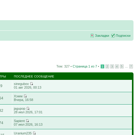
Закладки
Подписки
Тем: 327 •
Страница
1
из
7
•
...
1
2
3
4
5
7
ТРЫ
ПОСЛЕДНЕЕ СООБЩЕНИЕ
sinegubov
89
01 авг 2026, 00:13
Хэмм
64
Вчера, 16:58
jagupop
32
28 июл 2026, 17:01
Sapient
74
07 июл 2026, 16:13
Uranium235