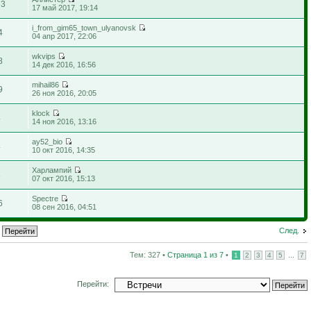
73
17 май 2017, 19:14
i_from_gim65_town_ulyanovsk
4
04 апр 2017, 22:06
wkvips
8
14 дек 2016, 16:56
mihail86
9
26 ноя 2016, 20:05
klock
4
14 ноя 2016, 13:16
ay52_bio
4
10 окт 2016, 14:35
Харлампий
8
07 окт 2016, 15:13
Spectre
6
08 сен 2016, 04:51
След.
Тем: 327 •
Страница
1
из
7
•
...
1
2
3
4
5
7
Перейти: