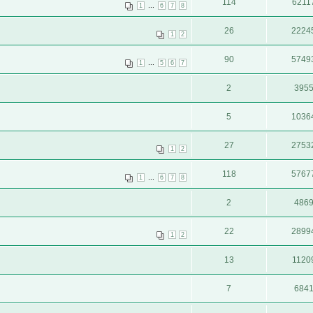
114
6211
...
1
6
7
8
26
2224
1
2
90
5749
...
1
5
6
7
2
395
5
1036
27
2753
1
2
118
5767
...
1
6
7
8
2
486
22
2899
1
2
13
1120
7
684