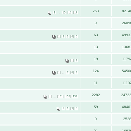
253
8214
...
1
15
16
17
9
2609
63
4993
1
2
3
4
5
13
1368
19
1179
1
2
124
5450
...
1
7
8
9
11
1110
2282
2473
...
1
151
152
153
59
4840
1
2
3
4
0
252
31
1682