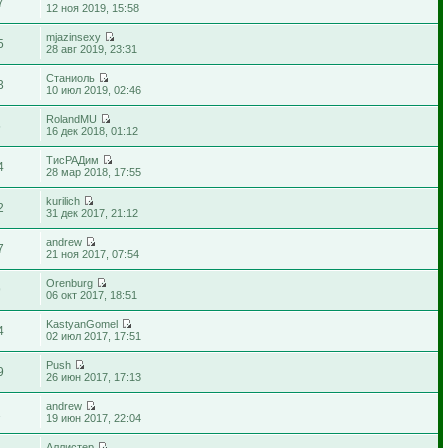
7
12 ноя 2019, 15:58
mjazinsexy
5
28 авг 2019, 23:31
Станиоль
3
10 июл 2019, 02:46
RolandMU
5
16 дек 2018, 01:12
ТисРАДим
4
28 мар 2018, 17:55
kurilich
2
31 дек 2017, 21:12
andrew
7
21 ноя 2017, 07:54
Orenburg
9
06 окт 2017, 18:51
KastyanGomel
4
02 июл 2017, 17:51
Push
9
26 июн 2017, 17:13
andrew
1
19 июн 2017, 22:04
Аллистер