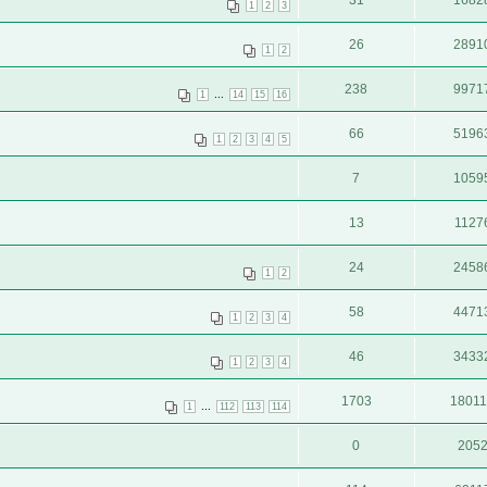
1
2
3
26
2891
1
2
238
9971
...
1
14
15
16
66
5196
1
2
3
4
5
7
1059
13
1127
24
2458
1
2
58
4471
1
2
3
4
46
3433
1
2
3
4
1703
1801
...
1
112
113
114
0
205