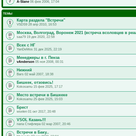
A-Slane
06 фев 2006, 17:04
ТЕМЫ
Карта раздела "Встречи"
VSDS9 28 апр 2010, 16:53
Москва, Волгоград, Воронеж 2021 (встреча всоловцев в реа
saa79 19 дек 2020, 22:58
Всех с НГ
YanDeMos 31 дек 2025, 22:19
Менеджеры в г. Пенза
vAnderson
05 ноя 2008, 00:31
Нижний
Bars 02 май 2007, 18:38
Бишкек, отзовись!
Kokosamu 15 фев 2025, 17:17
Место встречи в Бишкеке
Kokosamu 25 фев 2025, 15:03
Брест
wselen 01 окт 2017, 20:48
VSOL Казань!!!
папа Стифлера 02 мар 2007, 20:46
Встречи в Баку..