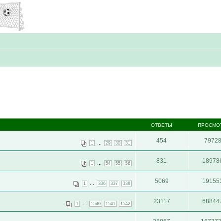
ОТВЕТЫ
ПРОСМО
454
7972
...
1
29
30
31
831
18978
...
1
54
55
56
5069
19155
...
1
336
337
338
23117
68844
...
1
1540
1541
1542