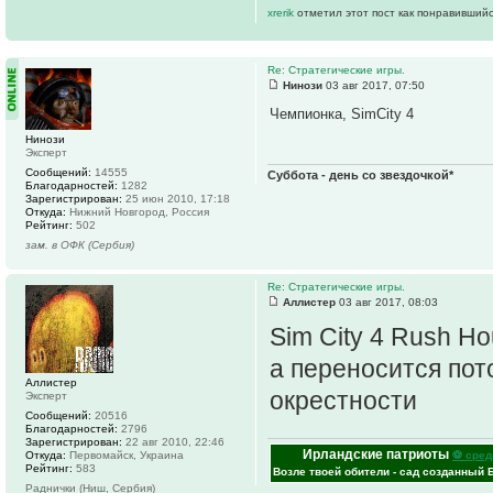
xrerik
отметил этот пост как понравившийс
Re: Стратегические игры.
Нинози
03 авг 2017, 07:50
Чемпионка, SimCity 4
Нинози
Эксперт
Сообщений:
14555
Суббота - день со звездочкой*
Благодарностей:
1282
Зарегистрирован:
25 июн 2010, 17:18
Откуда:
Нижний Новгород, Россия
Рейтинг:
502
зам. в ОФК (Сербия)
Re: Стратегические игры.
Аллистер
03 авг 2017, 08:03
Sim City 4 Rush Ho
а переносится пот
Аллистер
окрестности
Эксперт
Сообщений:
20516
Благодарностей:
2796
Зарегистрирован:
22 авг 2010, 22:46
Ирландские патриоты
⚽ сред
Откуда:
Первомайск, Украина
Рейтинг:
583
Возле твоей обители - сад созданный 
Раднички (Ниш, Сербия)