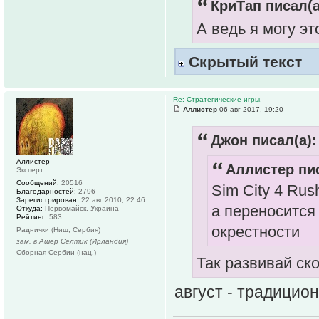
КриТап писал(а
А ведь я могу э
Скрытый текст
Re: Стратегические игры.
Аллистер
06 авг 2017, 19:20
Джон писал(а):
Аллистер
Аллистер пис
Эксперт
Сообщений:
20516
Sim City 4 Rus
Благодарностей:
2796
Зарегистрирован:
22 авг 2010, 22:46
а переносится
Откуда:
Первомайск, Украина
Рейтинг:
583
окрестности
Раднички (Ниш, Сербия)
зам. в Ашер Селтик (Ирландия)
Сборная Сербии (нац.)
Так развивай ск
август - традицио