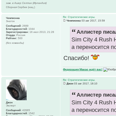
зам. в Ашер Селтик (Ирландия)
Сборная Сербии (нац.)
Re: Стратегические игры.
Чемпионка
Чемпионка
03 авг 2017, 15:59
Знаток
Сообщений:
2689
Благодарностей:
1044
Аллистер писал
Зарегистрирован:
16 июл 2013, 21:28
Откуда:
Россия
Sim City 4 Rush 
Рейтинг:
500
(без команды)
а переносится п
Спасибо!
Федерация Макао ждёт вас!
Re: Стратегические игры.
Джон
03 авг 2017, 18:10
Аллистер писал
Sim City 4 Rush 
Джон
Эксперт
а переносится п
Сообщений:
42665
Благодарностей:
1542