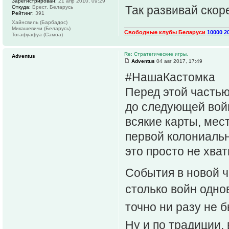
Зарегистрирован:
21 апр 2010, 09:29
Так развивай ско
Откуда:
Брест, Беларусь
Рейтинг:
391
Хайнсвиль (Барбадос)
Микашевичи (Беларусь)
Свободные клубы Беларуси
10000
2
Тогафуафуа (Самоа)
Re: Стратегические игры.
Adventus
Adventus
04 авг 2017, 17:49
#НашаКастомка
Перед этой частью
до следующей войн
всякие карты, мес
первой колониальн
это просто не хва
События в новой 
столько войн одн
точно ни разу не 
Ну и по традиции,