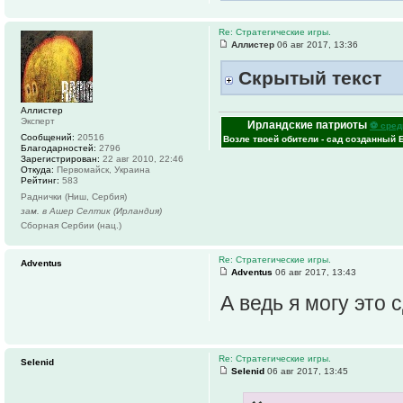
Re: Стратегические игры.
Аллистер
06 авг 2017, 13:36
Скрытый текст
Аллистер
Эксперт
Ирландские патриоты
⚽ сред
Сообщений:
20516
Возле твоей обители - сад созданный 
Благодарностей:
2796
Зарегистрирован:
22 авг 2010, 22:46
Откуда:
Первомайск, Украина
Рейтинг:
583
Раднички (Ниш, Сербия)
зам. в Ашер Селтик (Ирландия)
Сборная Сербии (нац.)
Re: Стратегические игры.
Adventus
Adventus
06 авг 2017, 13:43
А ведь я могу это 
Re: Стратегические игры.
Selenid
Selenid
06 авг 2017, 13:45