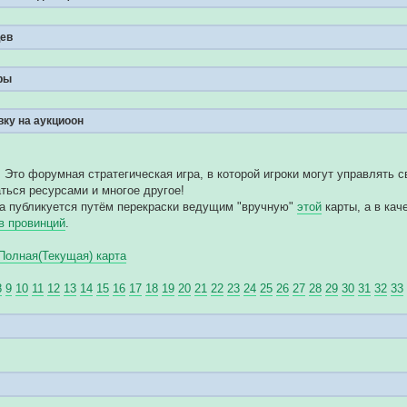
ев
ры
вку на аукциоон
 Это форумная стратегическая игра, в которой игроки могут управлять с
ться ресурсами и многое другое!
та публикуется путём перекраски ведущим "вручную"
этой
карты, а в кач
в провинций
.
Полная(Текущая) карта
8
9
10
11
12
13
14
15
16
17
18
19
20
21
22
23
24
25
26
27
28
29
30
31
32
33