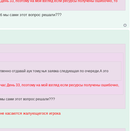
с День 33, поэтому на мой взгляд если ресурсы получены ошибочно, то
об мы сами этот вопрос решали???
твенно отдавай аук тому,чья заявка следующая по очереди.А это
ейчас День 33, поэтому на мой взгляд если ресурсы получены ошибочно,
б мы сами этот вопрос решали???
 не касаются жалующегося игрока