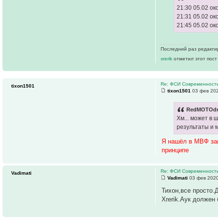
21:30 05.02 о
21:31 05.02 о
21:45 05.02 о
Последний раз редакт
xrerik
отметил этот пост
Re: ФСИ Современности
tixon1501
tixon1501
03 фев 202
RedMOTOdra
Хм... может в
результаты и м
Я нашёл в МВФ зап
принципе
Re: ФСИ Современности
Vadimati
Vadimati
03 фев 2020
Тихон,все просто.
Xrerik.Аук должен