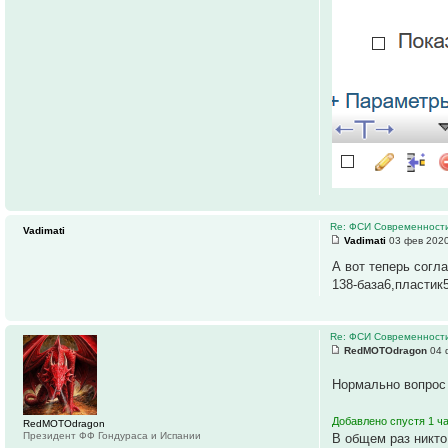
Re: ФСИ Современности
Vadimati
Vadimati
03 фев 2020
А вот теперь согл
138-база6,пластик
Re: ФСИ Современности
RedMOTOdragon
04 
Нормально вопрос 
Добавлено спустя 1 ч
RedMOTOdragon
Президент ФФ Гондураса и Испании
В общем раз никто