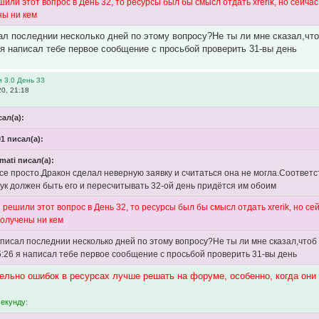
или этот вопрос в День 32, то ресурсы был бы смысл отдать xrerik, но сейча
ны ни кем
сал последнии несколько дней по этому вопросу?Не ты ли мне сказал,чт
 я написал тебе первое сообщение с просьбой проверить 31-вы день
 3.0 День 33
0, 21:18
сал(а):
01 писал(а):
mati писал(а):
все просто.Дракон сделал неверную заявку и считаться она не могла.Соответс
Аук должен быть его и пересчитывать 32-ой день придётся им обоим
 решили этот вопрос в День 32, то ресурсы был бы смысл отдать xrerik, но с
получены ни кем
я писал последнии несколько дней по этому вопросу?Не ты ли мне сказал,что
5:26 я написал тебе первое сообщение с просьбой проверить 31-вы день
ельно ошибок в ресурсах лучше решать на форуме, особенно, когда они
секунду: