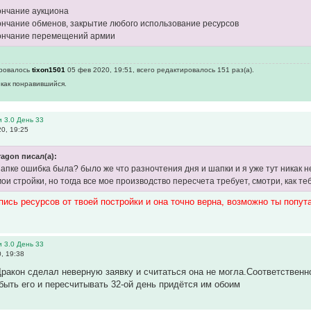
кончание аукциона
кончание обменов, закрытие любого использование ресурсов
кончание перемещений армии
ировалось
tixon1501
05 фев 2020, 19:51, всего редактировалось 151 раз(а).
 как понравившийся.
 3.0 День 33
0, 19:25
gon писал(а):
 шапке ошибка была? было же что разночтения дня и шапки и я уже тут никак 
ои стройки, но тогда все мое производство пересчета требует, смотри, как те
ись ресурсов от твоей постройки и она точно верна, возможно ты попут
 3.0 День 33
, 19:38
Дракон сделал неверную заявку и считаться она не могла.Соответственн
 быть его и пересчитывать 32-ой день придётся им обоим