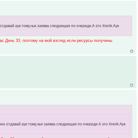
тдавай аук тому,чья заявка следующая по очереди.А это Xrerik.Аук
час День 33, поэтому на мой взгляд если ресурсы получены
но отдавай аук тому,чья заявка следующая по очереди.А это Xrerik.Аук