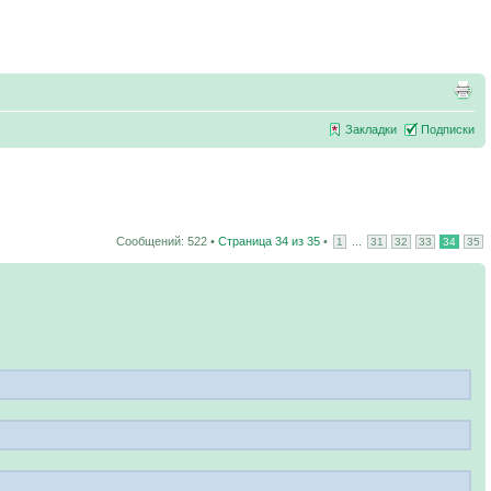
Закладки
Подписки
Сообщений: 522 •
Страница
34
из
35
•
...
1
31
32
33
34
35