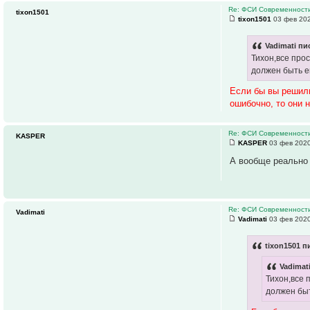
Re: ФСИ Современности
tixon1501
tixon1501
03 фев 202
Vadimati пи
Тихон,все про
должен быть е
Если бы вы решили
ошибочно, то они 
Re: ФСИ Современности
KASPER
KASPER
03 фев 2020
А вообще реально 
Re: ФСИ Современности
Vadimati
Vadimati
03 фев 2020
tixon1501 п
Vadimat
Тихон,все 
должен быт