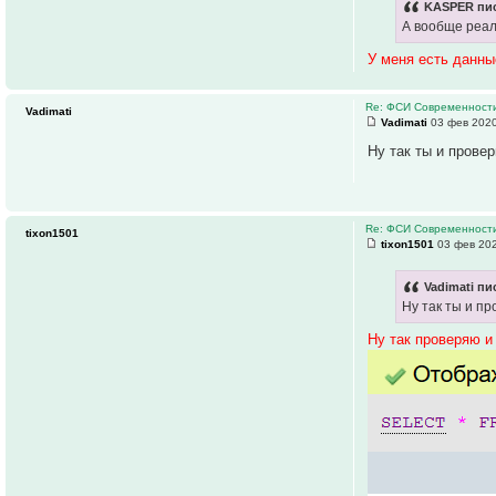
KASPER пис
А вообще реал
У меня есть данны
Re: ФСИ Современности
Vadimati
Vadimati
03 фев 2020
Ну так ты и провер
Re: ФСИ Современности
tixon1501
tixon1501
03 фев 202
Vadimati пи
Ну так ты и пр
Ну так проверяю и 