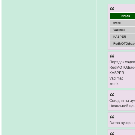
Игрок
xrerik
Vadimati
KASPER
RedMOTOdrag
Порядок ходов
RedMOTOdrag
KASPER
Vadimati
xrerik
Сегодня на ау
Начальной це
Вчера аукцион