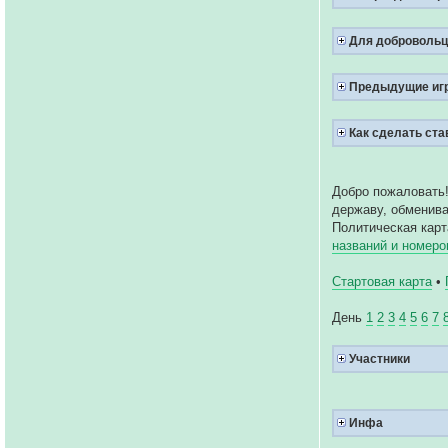
Для добровольц
Предыдущие иг
Как сделать ста
Добро пожаловать!
державу, обменива
Политическая кар
названий и номеро
Стартовая карта
•
День
1
2
3
4
5
6
7
Участники
Инфа