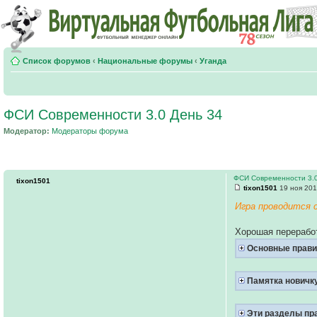
Список форумов
‹
Национальные форумы
‹
Уганда
ФСИ Современности 3.0 День 34
Модератор:
Модераторы форума
ФСИ Современности 3.0
tixon1501
tixon1501
19 ноя 201
Игра проводится 
Хорошая переработ
Основные прав
Памятка новичку
Эти разделы пра