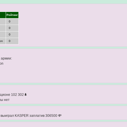
Рейтинг
0
0
0
on
0
 армии:
on
кционе 102 302🌲
ны нет
 выиграл KASPER заплатив 306500 💸