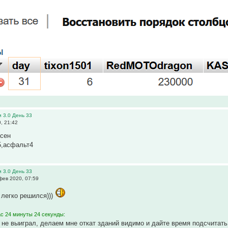
 3.0 День 33
, 21:42
асен
5,асфальт4
 3.0 День 33
фев 2020, 07:59
легко решился)))
ас 24 минуты 24 секунды:
 не выиграл, делаем мне откат зданий видимо и дайте время подсчитать