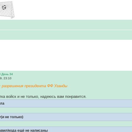
 День 34
9, 23:10
с разрешения президента ФФ Уганды
ка войск и не только, надеюсь вам понравится.
ила
(и не только)
вил/кода ещё не написаны