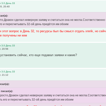
 3.0 День 33
0, 20:40
сал(а):
сто.Дракон сделал неверную заявку и считаться она не могла.Соответственно о
го и пересчитывать 32-ой день придётся им обоим
 этот вопрос в День 32, то ресурсы был бы смысл отдать xrerik, но сей
не получены ни кем
 3.0 День 33
, 20:56
установить сейчас, кто еще подавал заявки и какие?
 3.0 День 33
, 21:12
исал(а):
i писал(а):
просто.Дракон сделал неверную заявку и считаться она не могла.Соответствен
ь его и пересчитывать 32-ой день придётся им обоим