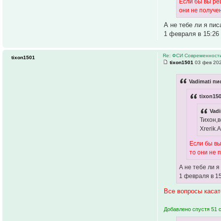
Если бы вы реш
они не получе
А не тебе ли я пи
1 февраля в 15:26
Re: ФСИ Современности
tixon1501
tixon1501
03 фев 202
Vadimati пи
tixon15
Vadi
Тихон,
Xrerik.
Если бы вы
то они не 
А не тебе ли 
1 февраля в 1
Все вопросы касат
Добавлено спустя 51 